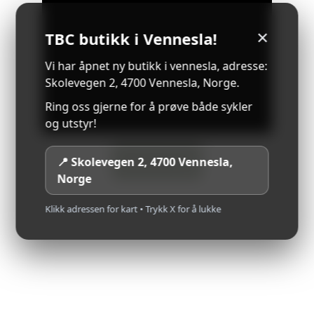
TBC butikk i Vennesla!
✕
Vi har åpnet ny butikk i vennesla, adresse:
Skolevegen 2, 4700 Vennesla, Norge.
Ring oss gjerne for å prøve både sykler
og utstyr!
📍 Skolevegen 2, 4700 Vennesla,
Les mer om Voge!
Norge
Klikk adressen for kart • Trykk X for å lukke
Utstyr – Alt Du Trenger, Inkludert
Hos 
Voge
 er luksuriøse funksjoner 
standard: TFT-display, justerbar fjæring, 
ABS, traction control og varme i håndtak 
og sete. I noen modeller finner du til og 
med innebygde kameraer og navigasjon.