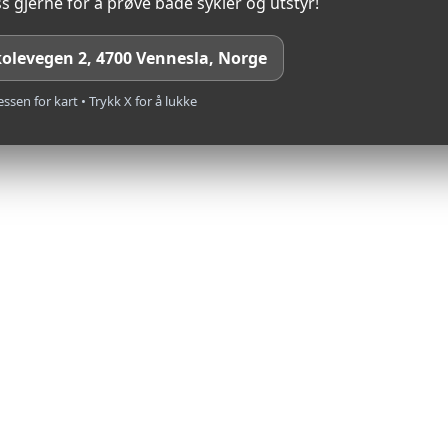
s gjerne for å prøve både sykler og utstyr!
kolevegen 2, 4700 Vennesla, Norge
VOGE 
essen for kart • Trykk X for å lukke
nesisk industrigigant 
ner motorsykler. 
ler for anerkjente 
d
.