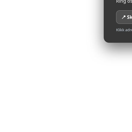
Ring os
📍 S
VI BRINGER 
Klikk adr
SYKLER TIL 
SØRLANDET
VOGE
 er premiummerket til 
LONCIN Group
 – en ki
med en årlig produksjonskapasitet på over 2,5 millio
Loncin produserer både deler og komplette motorsyk
merker som 
Honda
, 
MV Agusta
 og 
BMW Motorra