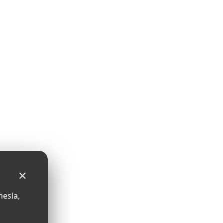
✕
nesla,