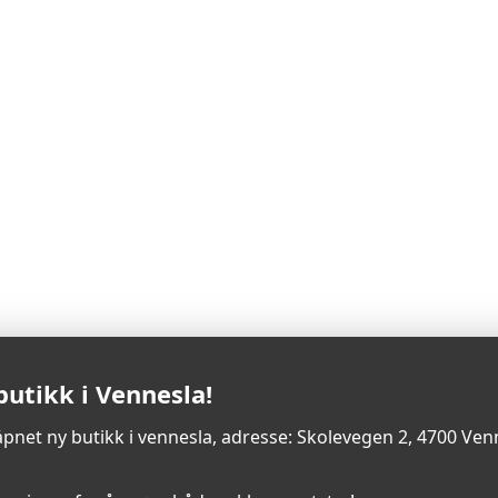
Ingen offentlig synlige
produkter
butikk i Vennesla!
åpnet ny butikk i vennesla, adresse: Skolevegen 2, 4700 Ven