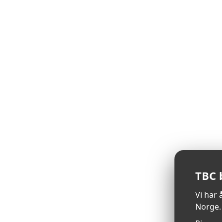
TBC 
Vi har 
Norge.